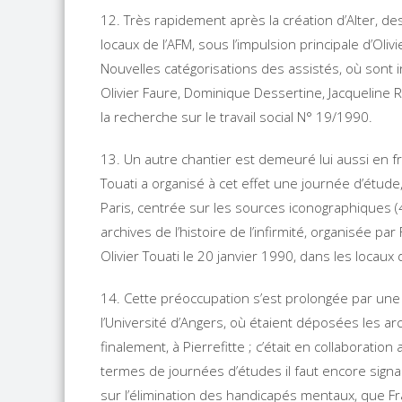
12. Très rapidement après la création d’Alter, de
locaux de l’AFM, sous l’impulsion principale d’Oli
Nouvelles catégorisations des assistés, où sont 
Olivier Faure, Dominique Dessertine, Jacqueline 
la recherche sur le travail social N° 19/1990.
13. Un autre chantier est demeuré lui aussi en fri
Touati a organisé à cet effet une journée d’étud
Paris, centrée sur les sources iconographiques (4 a
archives de l’histoire de l’infirmité, organisée 
Olivier Touati le 20 janvier 1990, dans les locaux
14. Cette préoccupation s’est prolongée par un
l’Université d’Angers, où étaient déposées les arch
finalement, à Pierrefitte ; c’était en collaborati
termes de journées d’études il faut encore signa
sur l’élimination des handicapés mentaux, que Fra