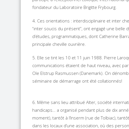
fondateur du Laboratoire Brigitte Frybourg.
4. Ces orientations : interdisciplinaire et inter c
“inter soucis du présent”, ont engagé une bell
d’études, programmatiques, dont Catherine Barral, 
principale cheville ouvrière.
5. Elle se tint les 10 et 11 juin 1988. Pierre Laro
communications étaient de haut niveau, avec par 
Ole Elstrup Rasmussen (Danemark). On dénombrai
séminaire de démarrage ont été collationnés!
6. Même sans lieu attribué Alter, société internati
handicaps… a organisé pendant plus de dix années
moment), tantôt à l’Inserm (rue de Tolbiac), tant
dans les locaux d’une association, où des personna