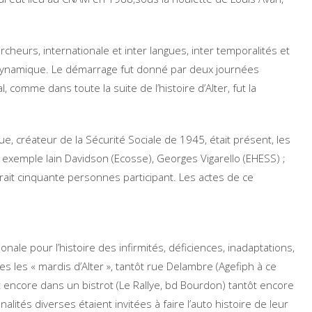
hercheurs, internationale et inter langues, inter temporalités et
e dynamique. Le démarrage fut donné par deux journées
comme dans toute la suite de l’histoire d’Alter, fut la
que, créateur de la Sécurité Sociale de 1945, était présent, les
exemple Iain Davidson (Ecosse), Georges Vigarello (EHESS) ;
t cinquante personnes participant. Les actes de ce
onale pour l’histoire des infirmités, déficiences, inadaptations,
 les « mardis d’Alter », tantôt rue Delambre (Agefiph à ce
ôt encore dans un bistrot (Le Rallye, bd Bourdon) tantôt encore
lités diverses étaient invitées à faire l’auto histoire de leur