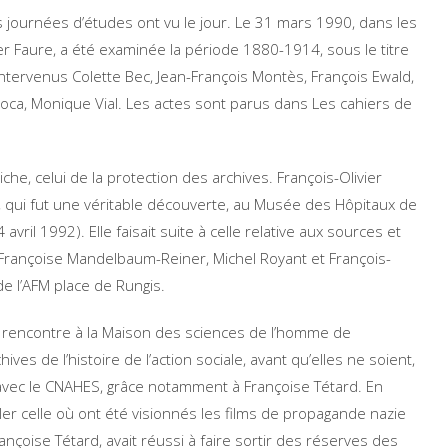
s journées d’études ont vu le jour. Le 31 mars 1990, dans les
vier Faure, a été examinée la période 1880-1914, sous le titre
intervenus Colette Bec, Jean-François Montès, François Ewald,
Roca, Monique Vial. Les actes sont parus dans Les cahiers de
che, celui de la protection des archives. François-Olivier
e, qui fut une véritable découverte, au Musée des Hôpitaux de
vril 1992). Elle faisait suite à celle relative aux sources et
par Françoise Mandelbaum-Reiner, Michel Royant et François-
 de l’AFM place de Rungis.
e rencontre à la Maison des sciences de l’homme de
ives de l’histoire de l’action sociale, avant qu’elles ne soient,
on avec le CNAHES, grâce notamment à Françoise Tétard. En
ler celle où ont été visionnés les films de propagande nazie
nçoise Tétard, avait réussi à faire sortir des réserves des