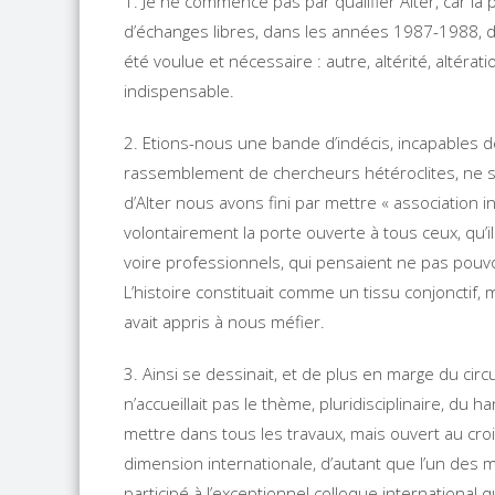
1. Je ne commence pas par qualifier Alter, car la 
d’échanges libres, dans les années 1987-1988, da
été voulue et nécessaire : autre, altérité, altératio
indispensable.
2. Etions-nous une bande d’indécis, incapables d
rassemblement de chercheurs hétéroclites, ne sach
d’Alter nous avons fini par mettre « association in
volontairement la porte ouverte à tous ceux, qu’i
voire professionnels, qui pensaient ne pas pouvo
L’histoire constituait comme un tissu conjonctif,
avait appris à nous méfier.
3. Ainsi se dessinait, et de plus en marge du circ
n’accueillait pas le thème, pluridisciplinaire, d
mettre dans tous les travaux, mais ouvert au cr
dimension internationale, d’autant que l’un des
participé à l’exceptionnel colloque international