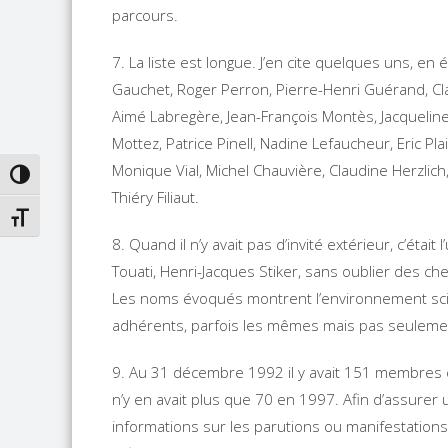
parcours.
7. La liste est longue. J’en cite quelques uns, en
Gauchet, Roger Perron, Pierre-Henri Guérand, Clau
Aimé Labregère, Jean-François Montès, Jacquelin
Mottez, Patrice Pinell, Nadine Lefaucheur, Eric P
Monique Vial, Michel Chauvière, Claudine Herzlich
PASSER EN CONTRASTE ÉLEVÉ
Thiéry Filiaut.
CHANGER LA TAILLE DE LA POLICE
8. Quand il n’y avait pas d’invité extérieur, c’étai
Touati, Henri-Jacques Stiker, sans oublier des 
Les noms évoqués montrent l’environnement scient
adhérents, parfois les mêmes mais pas seulement
9. Au 31 décembre 1992 il y avait 151 membres co
n’y en avait plus que 70 en 1997. Afin d’assurer 
informations sur les parutions ou manifestations 