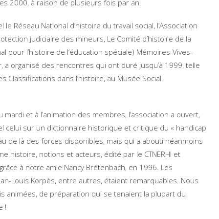
es 2000, à raison de plusieurs fois par an.
l le Réseau National d’histoire du travail social, l’Association
protection judiciaire des mineurs, Le Comité d’histoire de la
al pour l’histoire de l’éducation spéciale) Mémoires-Vives-
er, a organisé des rencontres qui ont duré jusqu’à 1999, telle
 Classifications dans l’histoire, au Musée Social.
u mardi et à l’animation des membres, l’association a ouvert,
l celui sur un dictionnaire historique et critique du « handicap
it au de là des forces disponibles, mais qui a abouti néanmoins
une histoire, notions et acteurs, édité par le CTNERHI et
e grâce à notre amie Nancy Brétenbach, en 1996. Les
ean-Louis Korpès, entre autres, étaient remarquables. Nous
is animées, de préparation qui se tenaient la plupart du
 !