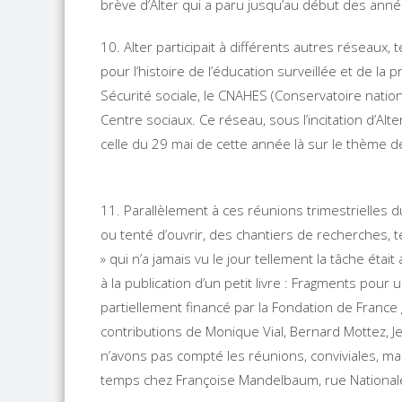
brève d’Alter qui a paru jusqu’au début des anné
10. Alter participait à différents autres réseaux, te
pour l’histoire de l’éducation surveillée et de la 
Sécurité sociale, le CNAHES (Conservatoire nation
Centre sociaux. Ce réseau, sous l’incitation d’Alt
celle du 29 mai de cette année là sur le thème des
11. Parallèlement à ces réunions trimestrielles d
ou tenté d’ouvrir, des chantiers de recherches, te
» qui n’a jamais vu le jour tellement la tâche éta
à la publication d’un petit livre : Fragments pour 
partiellement financé par la Fondation de Franc
contributions de Monique Vial, Bernard Mottez, J
n’avons pas compté les réunions, conviviales, ma
temps chez Françoise Mandelbaum, rue Nationale