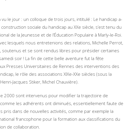
 le jour : un colloque de trois jours, intitulé : Le handicap a-
 la construction sociale du handicap au XXe siècle, s’est tenu du
ional de la Jeunesse et de l’Éducation Populaire à Marly-le-Roi.
t avec lesquels nous entretenions des relations, Michelle Perrot,
, soutenus et se sont rendus libres pour présider certaines
amedi soir ! La fin de cette belle aventure fut la fête
aux Presses Universitaires de Rennes des interventions des
andicap, le rôle des associations XIXe-XXe siècles (sous la
 Henri-Jacques Stiker, Michel Chauvière).
ie 2000 sont intervenus pour modifier la trajectoire de
s comme les adhérents ont diminués, essentiellement faute de
s pris dans de nouvelles activités, comme par exemple la
national francophone pour la formation aux classifications du
ion de collaboration.