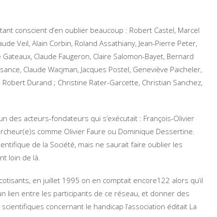
 étant conscient d’en oublier beaucoup : Robert Castel, Marcel
de Veil, Alain Corbin, Roland Assathiany, Jean-Pierre Peter,
e Gateaux, Claude Faugeron, Claire Salomon-Bayet, Bernard
laisance, Claude Wacjman, Jacques Postel, Geneviève Paicheler,
, Robert Durand ; Christine Rater-Garcette, Christian Sanchez,
t l’un des acteurs-fondateurs qui s’exécutait : François-Olivier
chercheur(e)s comme Olivier Faure ou Dominique Dessertine.
ifique de la Société, mais ne saurait faire oublier les
 loin de là.
tisants, en juillet 1995 on en comptait encore122 alors qu’il
un lien entre les participants de ce réseau, et donner des
scientifiques concernant le handicap l’association éditait La