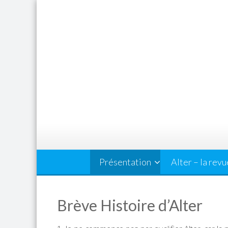
Skip
to
content
Présentation
Alter – la revu
Brève Histoire d’Alter