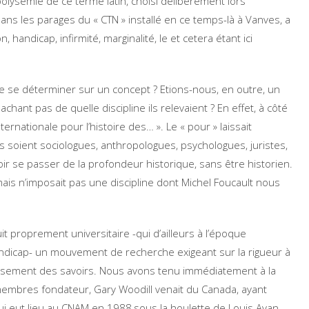
polysémie de ce terme latin, choisi délibérément lors
ns les parages du « CTN » installé en ce temps-là à Vanves, a
n, handicap, infirmité, marginalité, le et cetera étant ici
e se déterminer sur un concept ? Etions-nous, en outre, un
ant pas de quelle discipline ils relevaient ? En effet, à côté
ternationale pour l’histoire des… ». Le « pour » laissait
ls soient sociologues, anthropologues, psychologues, juristes,
ir se passer de la profondeur historique, sans être historien.
 mais n’imposait pas une discipline dont Michel Foucault nous
uit proprement universitaire -qui d’ailleurs à l’époque
u handicap- un mouvement de recherche exigeant sur la rigueur à
oisement des savoirs. Nous avons tenu immédiatement à la
 membres fondateur, Gary Woodill venait du Canada, ayant
 qui eut lieu au CNAM en 1988,sous la houlette de Louis Avan,