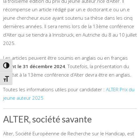
la troisième édition du prix du jeune auteur.rice d’Alter. Il
récompense un article rédigé par un.e doctorant.e ou un.e
jeune chercheur.euse ayant soutenu sa thèse dans les cinq
dernières années. Il sera remis lors de la 13ème conférence
d’Alter qui se tiendra à Innsbruck, en Autriche du 8 au 10 juillet
2025.
Les articles peuvent être soumis en anglais ou en français
avant le 31 décembre 2024
. Toutefois, la présentation du
PASSER EN CONTRASTE ÉLEVÉ
lauréat à la 13ème conférence d’Alter devra être en anglais.
CHANGER LA TAILLE DE LA POLICE
Toutes les informations utiles pour candidater :
ALTER Prix du
jeune auteur 2025
ALTER, société savante
Alter, Société Européenne de Recherche sur le Handicap, est