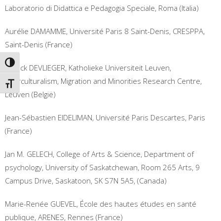
Laboratorio di Didattica e Pedagogia Speciale, Roma (Italia)
Aurélie DAMAMME, Université Paris 8 Saint-Denis, CRESPPA,
Saint-Denis (France)
PASSER EN CONTRASTE ÉLEVÉ
Patrick DEVLIEGER, Katholieke Universiteit Leuven,
Interculturalism, Migration and Minorities Research Centre,
CHANGER LA TAILLE DE LA POLICE
Leuven (België)
Jean-Sébastien EIDELIMAN, Université Paris Descartes, Paris
(France)
Jan M. GELECH, College of Arts & Science, Department of
psychology, University of Saskatchewan, Room 265 Arts, 9
Campus Drive, Saskatoon, SK S7N 5A5, (Canada)
Marie-Renée GUEVEL, École des hautes études en santé
publique, ARENES, Rennes (France)