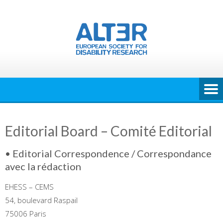
Skip
to
content
Editorial Board – Comité Editorial
• Editorial Correspondence / Correspondance
avec la rédaction
EHESS – CEMS
54, boulevard Raspail
75006 Paris